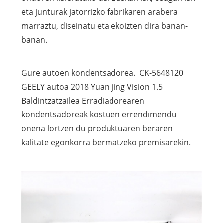
eta junturak jatorrizko fabrikaren arabera
marraztu, diseinatu eta ekoizten dira banan-
banan.
Gure autoen kondentsadorea. CK-5648120
GEELY autoa 2018 Yuan jing Vision 1.5
Baldintzatzailea Erradiadorearen
kondentsadoreak kostuen errendimendu
onena lortzen du produktuaren beraren
kalitate egonkorra bermatzeko premisarekin.