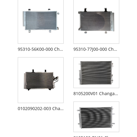
95310-56K00-000 Changan Suzuki Tianyu kondentsadorea
95310-77J00-000 Changan Suzuki Swift kondentsadorea
8105200V01 Changan Alsvin V3 kondentsadorea
0102090202-003 Changan Alsvin kondentsadorea