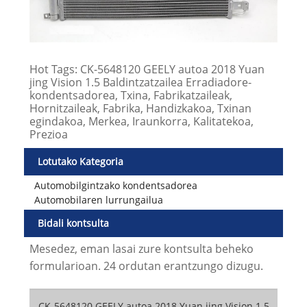
Hot Tags: CK-5648120 GEELY autoa 2018 Yuan
jing Vision 1.5 Baldintzatzailea Erradiadore-
kondentsadorea, Txina, Fabrikatzaileak,
Hornitzaileak, Fabrika, Handizkakoa, Txinan
egindakoa, Merkea, Iraunkorra, Kalitatekoa,
Prezioa
Lotutako Kategoria
Automobilgintzako kondentsadorea
Automobilaren lurrungailua
Bidali kontsulta
Mesedez, eman lasai zure kontsulta beheko
formularioan. 24 ordutan erantzungo dizugu.