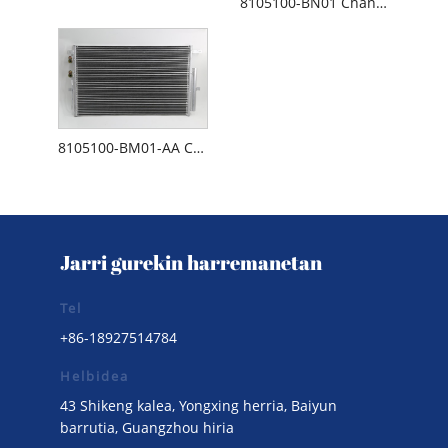
8105100-BN01 Changan Alsvin V7 kondentsadorea
8105100-BM01-AA Changan Auchan A800 kondentsadorea
Jarri gurekin harremanetan
Tel
+86-18927514784
Helbidea
43 Shikeng kalea, Yongxing herria, Baiyun
barrutia, Guangzhou hiria