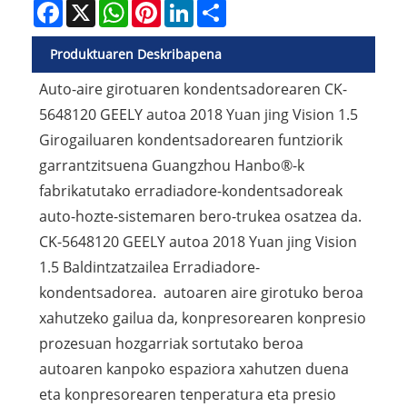
Facebook
X
WhatsApp
Pinterest
LinkedIn
Share
Produktuaren Deskribapena
Auto-aire girotuaren kondentsadorearen CK-
5648120 GEELY autoa 2018 Yuan jing Vision 1.5
Girogailuaren kondentsadorearen funtziorik
garrantzitsuena Guangzhou Hanbo®-k
fabrikatutako erradiadore-kondentsadoreak
auto-hozte-sistemaren bero-trukea osatzea da.
CK-5648120 GEELY autoa 2018 Yuan jing Vision
1.5 Baldintzatzailea Erradiadore-
kondentsadorea. autoaren aire girotuko beroa
xahutzeko gailua da, konpresorearen konpresio
prozesuan hozgarriak sortutako beroa
autoaren kanpoko espaziora xahutzen duena
eta konpresorearen tenperatura eta presio