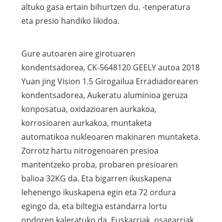
altuko gasa ertain bihurtzen du. -tenperatura
eta presio handiko likidoa.
Gure autoaren aire girotuaren
kondentsadorea, CK-5648120 GEELY autoa 2018
Yuan jing Vision 1.5 Girogailua Erradiadorearen
kondentsadorea, Aukeratu aluminioa geruza
konposatua, oxidazioaren aurkakoa,
korrosioaren aurkakoa, muntaketa
automatikoa nukleoaren makinaren muntaketa.
Zorrotz hartu nitrogenoaren presioa
mantentzeko proba, probaren presioaren
balioa 32KG da. Eta bigarren ikuskapena
lehenengo ikuskapena egin eta 72 ordura
egingo da, eta biltegia estandarra lortu
ondoren kaleratuko da. Euskarriak, osagarriak