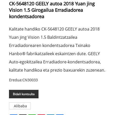
CK-5648120 GEELY autoa 2018 Yuan jing
Vision 1.5 Girogailua Erradiadorea
kondentsadorea
Kalitate handiko CK-5648120 GEELY autoa 2018
Yuan jing Vision 1.5 Baldintzatzailea
Erradiadorearen kondentsadorea Txinako
Hanbo® fabrikatzaileek eskaintzen dute. GEELY
Auto-egokitzailea Erradiadore-kondentsadorea,
kalitate handikoa eta prezio baxuarekin zuzenean.
Eredua:CN30033
Bidali kontsulta
Alibaba