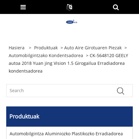
Hasiera
>
Produktuak
>
Auto Aire Girotuaren Piezak
>
Automobilgintzako Kondentsadorea
> CK-5648120 GEELY
autoa 2018 Yuan jing Vision 1.5 Girogailua Erradiadorea
kondentsadorea
Produktuak
Automobilgintza Aluminiozko Plastikozko Erradiadorea