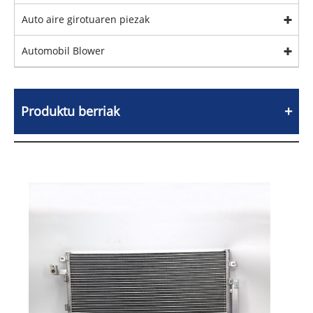
Auto aire girotuaren piezak
Automobil Blower
Produktu berriak